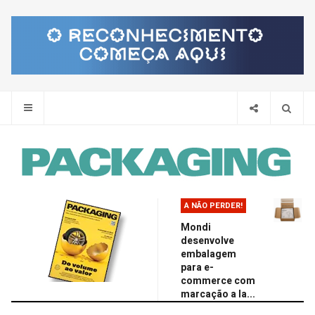
Pes
A NÃO PERDER!
Mondi
desenvolve
embalagem
para e-
commerce com
marcação a la...