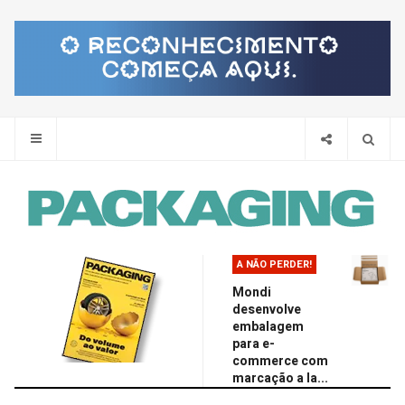
Pes
A NÃO PERDER!
Mondi
desenvolve
embalagem
para e-
commerce com
marcação a la...