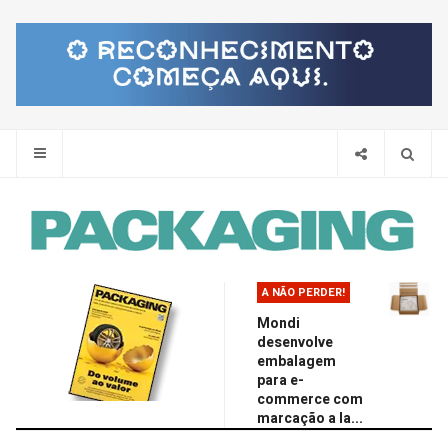
Pes
A NÃO PERDER!
Mondi
desenvolve
embalagem
para e-
commerce com
marcação a la...