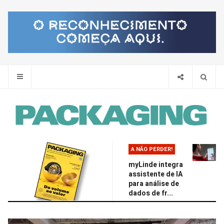
Pes
A NÃO PERDER!
myLinde integra
assistente de IA
para análise de
dados de fr...