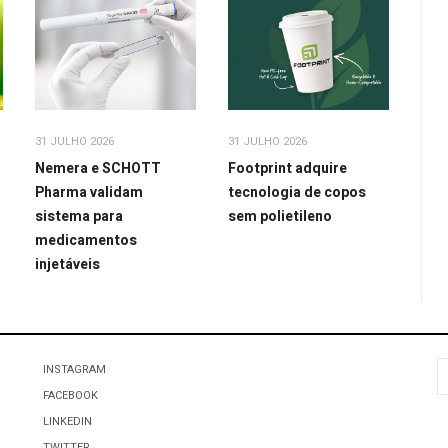
31 JULHO 2026
31 JULHO 2026
Nemera e SCHOTT
Footprint adquire
Pharma validam
tecnologia de copos
sistema para
sem polietileno
medicamentos
injetáveis
P
INSTAGRAM
FACEBOOK
LINKEDIN
TWITTER