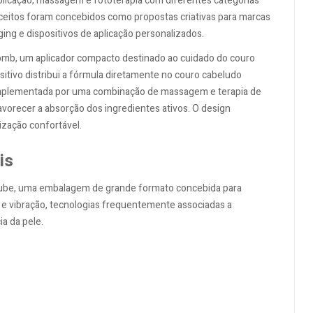
icação, massagem e fototerapia com diferentes categorias
eitos foram concebidos como propostas criativas para marcas
ng e dispositivos de aplicação personalizados.
Comb, um aplicador compacto destinado ao cuidado do couro
sitivo distribui a fórmula diretamente no couro cabeludo
 complementada por uma combinação de massagem e terapia de
favorecer a absorção dos ingredientes ativos. O design
ização confortável.
is
Tube, uma embalagem de grande formato concebida para
a e vibração, tecnologias frequentemente associadas a
a da pele.