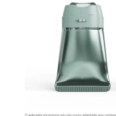
O aplicador incorpora um rolo curvo adaptado aos contor