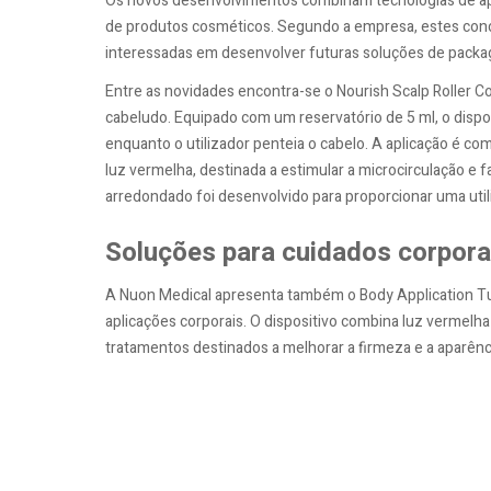
Os novos desenvolvimentos combinam tecnologias de apl
de produtos cosméticos. Segundo a empresa, estes conc
interessadas em desenvolver futuras soluções de packagi
Entre as novidades encontra-se o Nourish Scalp Roller 
cabeludo. Equipado com um reservatório de 5 ml, o dispo
enquanto o utilizador penteia o cabelo. A aplicação é
luz vermelha, destinada a estimular a microcirculação e 
arredondado foi desenvolvido para proporcionar uma util
Soluções para cuidados corpora
A Nuon Medical apresenta também o Body Application 
aplicações corporais. O dispositivo combina luz vermelh
tratamentos destinados a melhorar a firmeza e a aparênci