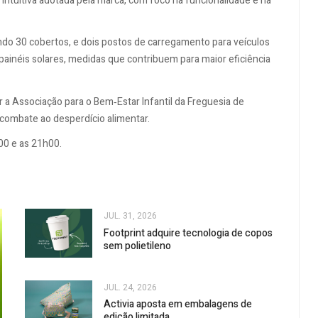
intuitiva adotada pela marca, com foco na funcionalidade e na
ndo 30 cobertos, e dois postos de carregamento para veículos
 painéis solares, medidas que contribuem para maior eficiência
r a Associação para o Bem‑Estar Infantil da Freguesia de
 combate ao desperdício alimentar.
00 e as 21h00.
JUL. 31, 2026
Footprint adquire tecnologia de copos
sem polietileno
JUL. 24, 2026
Activia aposta em embalagens de
edição limitada