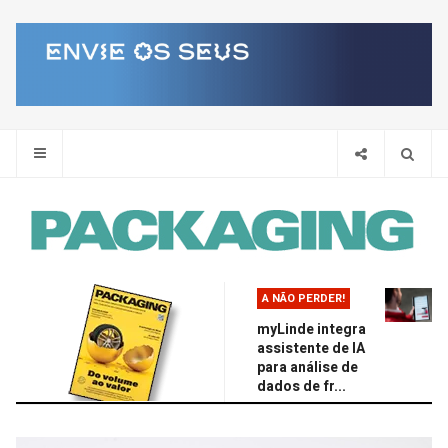
Pes
A NÃO PERDER!
myLinde integra
assistente de IA
para análise de
dados de fr...